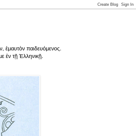
ν, ἐμαυτὸν παιδευόμενος.
ε ἐν τῇ Ἑλληνικῇ.