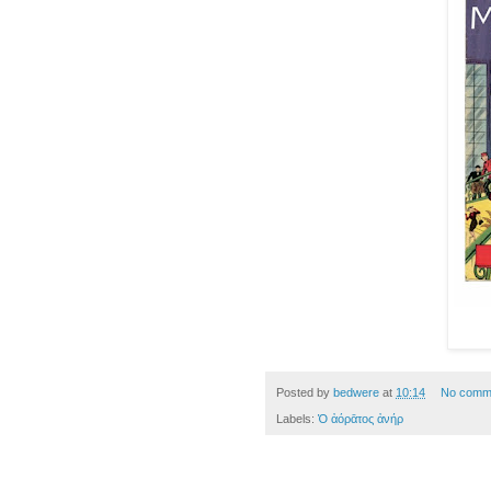
Posted by
bedwere
at
10:14
No comm
Labels:
Ὁ ἀόρᾱτος ἀνήρ