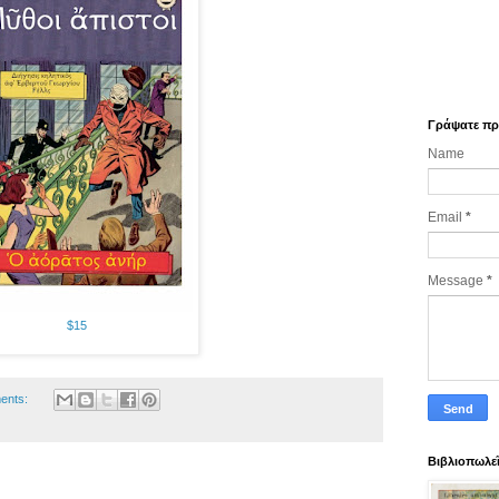
Γράψατε πρό
Name
Email
*
Message
*
$15
ents:
Βιβλιοπωλε