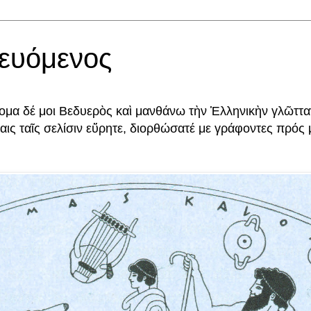
δευόμενος
ομα δέ μοι Βεδυερὸς καὶ μανθάνω τὴν Ἑλληνικὴν γλῶττα
ις ταῖς σελίσιν εὕρητε, διορθώσατέ με γράφοντες πρός μ