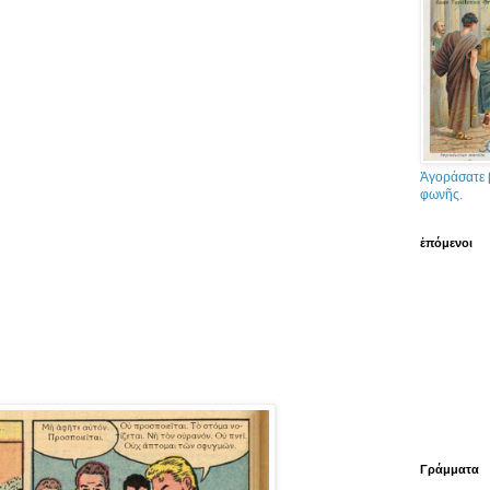
Ἀγοράσατε 
φωνῆς.
ἑπόμενοι
Γράμματα