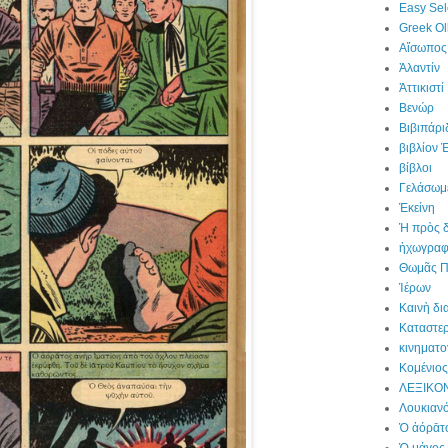
Easy Sel
Greek Ol
Αἴσωπος
Ἀλαντίν
Ἀττικιστί
Βενώρ
Βιβιπάρι
βιβλίον 
βίβλοι
Γελάσωμ
Ἐκείνη
Ἡ πρὸς δ
ἠχωγραφ
Θωμᾶς Π
Ἱέρων
Καινὴ δι
Καταστερ
κινηματ
Κομένιος
ΛΕΞΙΚΟΝ
Λουκιαν
Ὁ ἀόρᾱτ