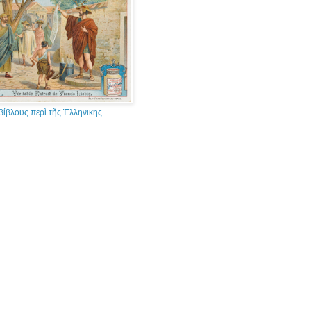
βίβλους περὶ τῆς Ἑλληνικης