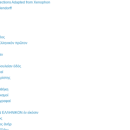
ections Adapted from Xenophon
lendorff
δος
Ἑλληνικὸν πρῶτον
εν
ουλείαν ὁδὸς
αί
ρίστης
αθήκη
ισμοί
ογραφαί
 ΕΛΛΗΝΙΚΟΝ ἐν εἰκόσιν
ός
ος ἀνήρ