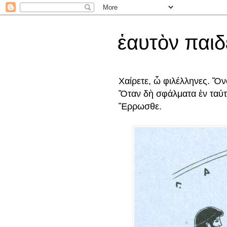
ἑαυτὸν παι
Χαίρετε, ὦ φιλέλληνες. Ὄν
Ὅταν δὴ σφάλματα ἐν ταύτα
Ἔρρωσθε.