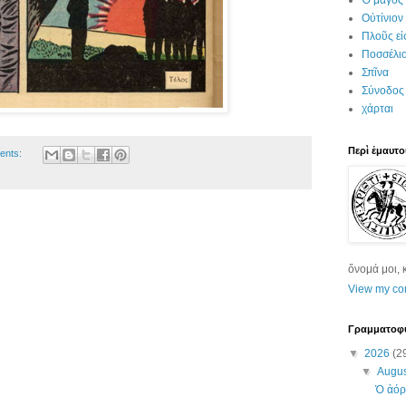
Ὁ μάγος
Οὐτίνιον
Πλοῦς εἰ
Ποσσέλι
Σπῖνα
Σύνοδος
χάρται
Περὶ ἐμαυτο
ents:
ὄνομά μοι, 
View my com
Γραμματοφ
▼
2026
(2
▼
Augu
Ὁ ἀόρ