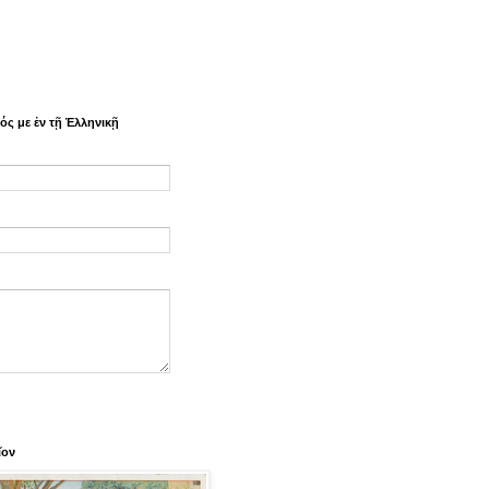
ς με ἐν τῇ Ἑλληνικῇ
ῖον