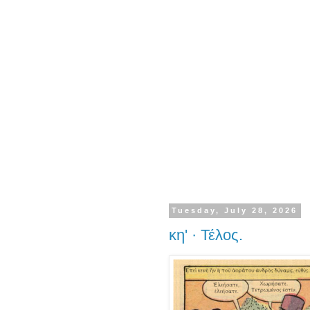
Tuesday, July 28, 2026
κη' · Τέλος.