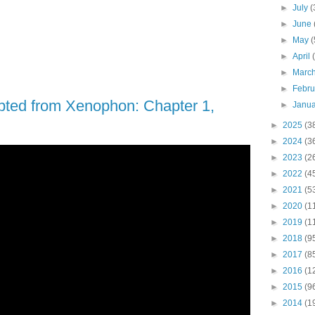
►
July
(
►
June
►
May
(
►
April
►
Marc
►
Febr
pted from Xenophon: Chapter 1,
►
Janu
►
2025
(3
►
2024
(3
►
2023
(2
►
2022
(4
►
2021
(5
►
2020
(1
►
2019
(1
►
2018
(9
►
2017
(8
►
2016
(1
►
2015
(9
►
2014
(1