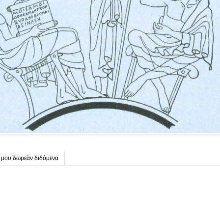
 μου δωρεὰν διδόμενα