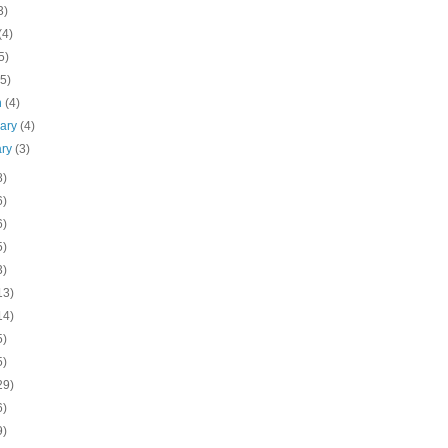
3)
(4)
5)
(5)
h
(4)
uary
(4)
ary
(3)
8)
6)
6)
5)
3)
13)
14)
5)
5)
29)
6)
9)