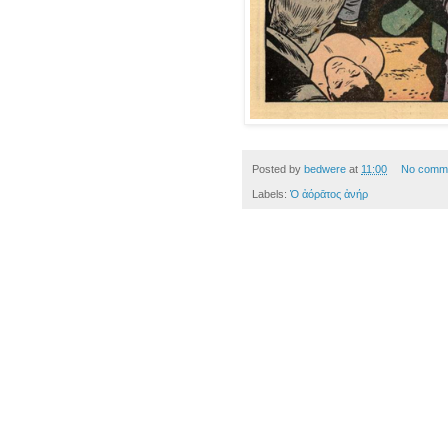
Posted by
bedwere
at
11:00
No comm
Labels:
Ὁ ἀόρᾱτος ἀνήρ