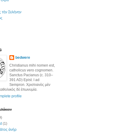
 Ὄζου
ς τὴν Σελήνην
ος
ῦ
bedwere
Christianus mihi nomen est,
catholicus vero cognomen.
Sanctus Pacianus (c. 310–
391 AD) Epist. I ad
Sempron. Χριστιανὸς μὲν
καθολικὸς δὲ ἐπωνυμία.
plete profile
υλάκιον
9)
st
(1)
ᾱτος ἀνήρ