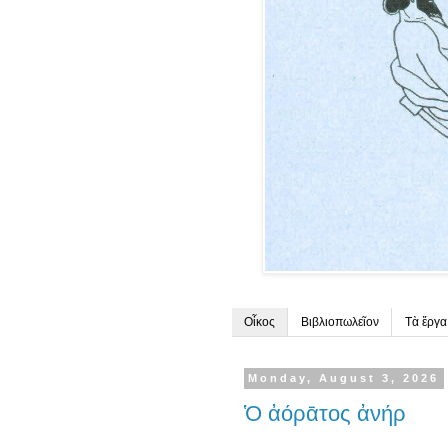
Οἶκος
Βιβλιοπωλεῖον
Τὰ ἔργα
Monday, August 3, 2026
Ὁ ἀόρᾱτος ἀνήρ